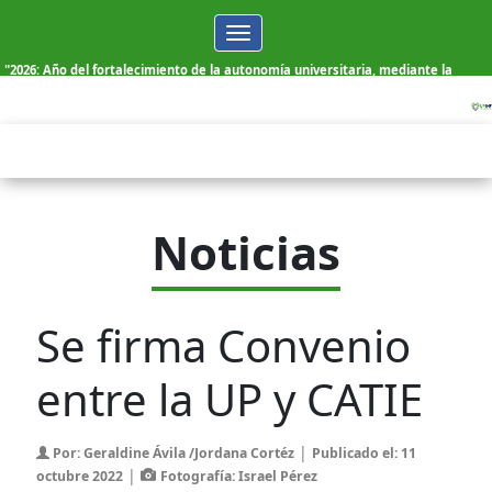
Toggle
navigation
"2026: Año del fortalecimiento de la autonomía universitaria, mediante la
elección democrática de sus autoridades"
S�bado, 08 de Agosto de 2026
Noticias
Se firma Convenio
entre la UP y CATIE
|
Por: Geraldine Ávila /Jordana Cortéz
Publicado el: 11
|
octubre 2022
Fotografía: Israel Pérez