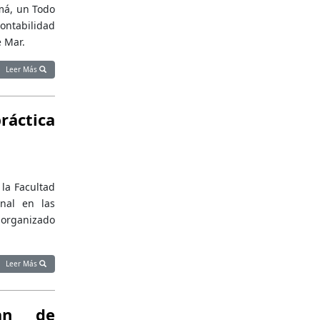
má, un Todo
ontabilidad
 Mar.
Leer Más
áctica
la Facultad
nal en las
 organizado
Leer Más
an de