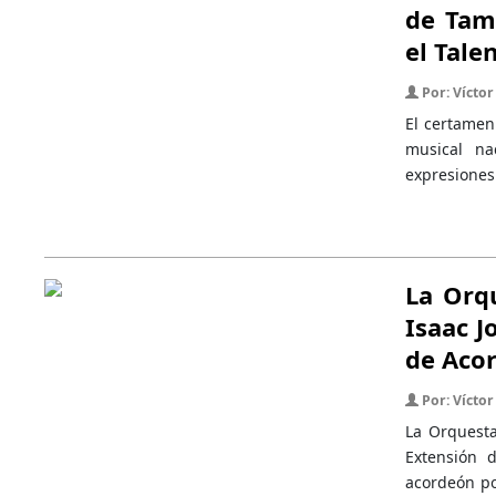
de Tamb
el Tale
Por: Víctor 
El certamen
musical na
expresiones
La Orqu
Isaac J
de Acor
Por: Víctor 
La Orquesta
Extensión 
acordeón po