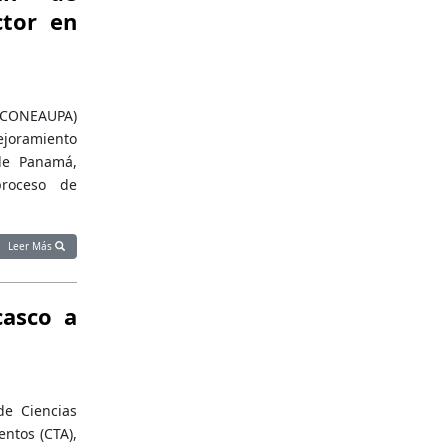
ctor en
 (CONEAUPA)
ejoramiento
 de Panamá,
proceso de
Leer Más
casco a
de Ciencias
entos (CTA),