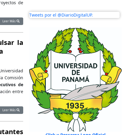
royectos de
Tweets por el @DiarioDigitalUP.
Leer Más
lsar la
a
Universidad
la Comisión
cutivos de
ración entre
Leer Más
utantes
Click y Descarga Logo Oficial