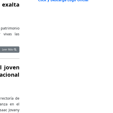
 exalta
l patrimonio
 vivas las
Leer Más
l joven
acional
rrectoría de
anza en el
saac Jovany