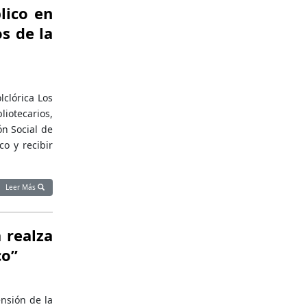
lico en
s de la
clórica Los
liotecarios,
ón Social de
o y recibir
Leer Más
 realza
co”
ensión de la