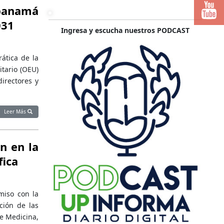
panamá
031
Ingresa y escucha nuestros PODCAST
rática de la
itario (OEU)
directores y
Leer Más
n en la
fica
miso con la
cción de las
de Medicina,