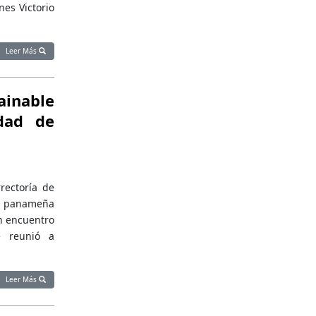
es Victorio
Leer Más
ainable
dad de
rectoría de
ral panameña
n encuentro
e reunió a
Leer Más