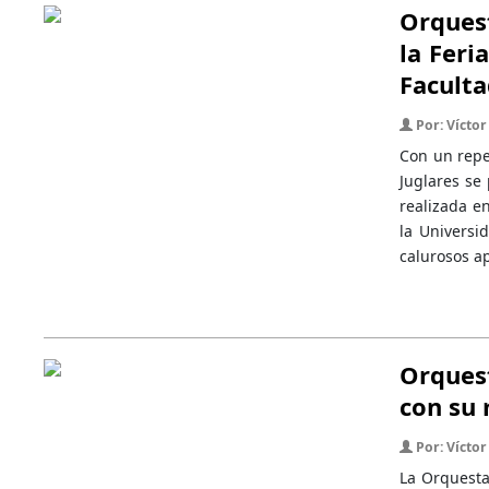
Orquest
la Feri
Faculta
Por: Víctor 
Con un repe
Juglares se 
realizada e
la Universi
calurosos a
Orquest
con su 
Por: Víctor 
La Orquesta