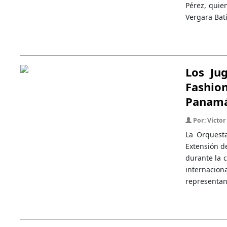
Pérez, quie
Vergara Bati
Los Jug
Fashio
Panam
Por: Víctor 
La Orquesta
Extensión d
durante la 
internacio
representan