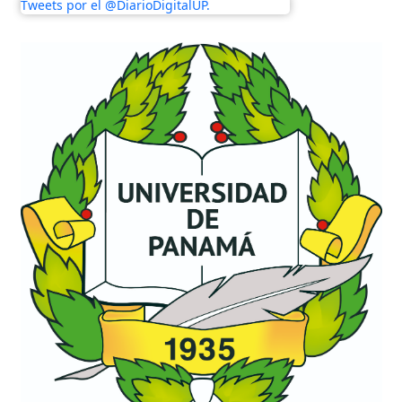
Tweets por el @DiarioDigitalUP.