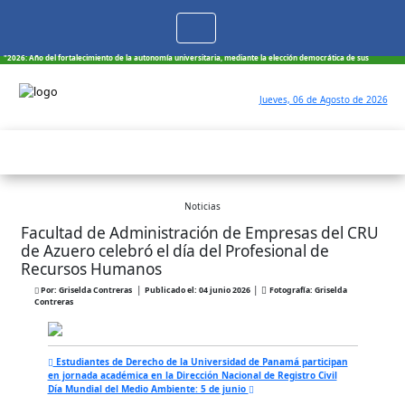
Toggle
navigation
"2026: Año del fortalecimiento de la autonomía universitaria, mediante la elección democrática de sus
autoridades"
Jueves, 06 de Agosto de 2026
Noticias
Facultad de Administración de Empresas del CRU
de Azuero celebró el día del Profesional de
Recursos Humanos
|
|
Por: Griselda Contreras
Publicado el: 04 junio 2026
Fotografía: Griselda
Contreras
Estudiantes de Derecho de la Universidad de Panamá participan
en jornada académica en la Dirección Nacional de Registro Civil
Día Mundial del Medio Ambiente: 5 de junio