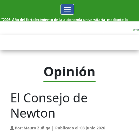
Toggle
navigation
"2026: Año del fortalecimiento de la autonomía universitaria, mediante la
elección democrática de sus autoridades"
Viernes, 07 de Agosto de 2026
Opinión
El Consejo de
Newton
|
Por: Mauro Zuñiga
Publicado el: 03 junio 2026