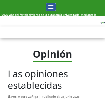
Toggle
navigation
"2026: Año del fortalecimiento de la autonomía universitaria, mediante la
elección democrática de sus autoridades"
Viernes, 07 de Agosto de 2026
Opinión
Las opiniones
establecidas
|
Por: Mauro Zuñiga
Publicado el: 05 junio 2026