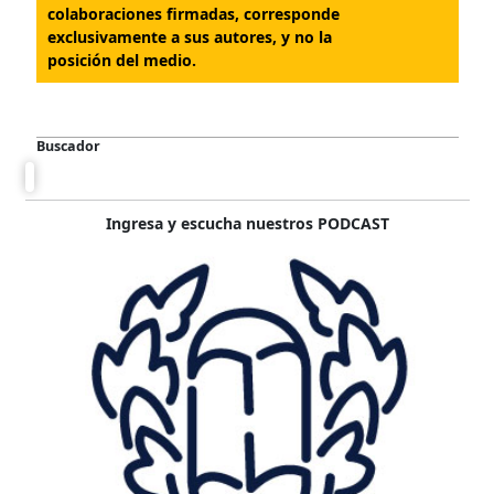
colaboraciones firmadas, corresponde
exclusivamente a sus autores, y no la
posición del medio.
Buscador
Ingresa y escucha nuestros PODCAST