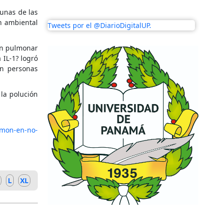
gunas de las
n ambiental
Tweets por el @DiarioDigitalUP.
ón pulmonar
 IL-1? logró
en personas
 la polución
lmon-en-no-
L
XL