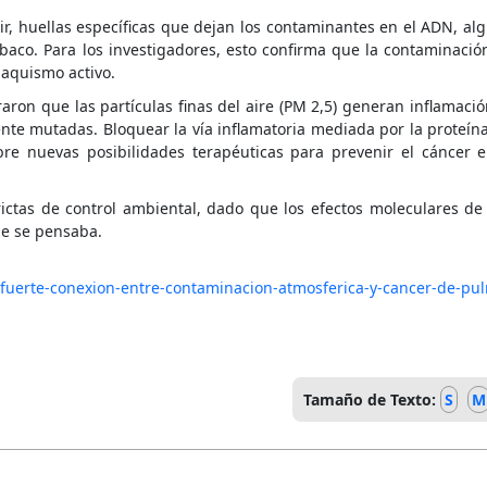
cir, huellas específicas que dejan los contaminantes en el ADN, al
baco. Para los investigadores, esto confirma que la contaminació
baquismo activo.
ron que las partículas finas del aire (PM 2,5) generan inflamaci
nte mutadas. Bloquear la vía inflamatoria mediada por la proteína
bre nuevas posibilidades terapéuticas para prevenir el cáncer 
rictas de control ambiental, dado que los efectos moleculares de
ue se pensaba.
a-fuerte-conexion-entre-contaminacion-atmosferica-y-cancer-de-pu
Tamaño de Texto:
S
M