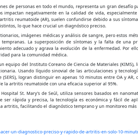
ones de personas en todo el mundo, representa un gran desafío p
tos impactan negativamente en la calidad de vida, especialmente
artritis reumatoide (AR), suelen confundirse debido a sus síntoma
tintos, lo que hace crucial un diagnóstico preciso.
tionarios, imágenes médicas y análisis de sangre, pero estos mé
as tempranas. La superposición de síntomas y la falta de una p
tamiento adecuado y agrava la evolución de la enfermedad. Por ell
oridad para la comunidad médica.
 equipo del Instituto Coreano de Ciencia de Materiales (KIMS), 
onaria. Usando líquido sinovial de las articulaciones y tecnolo
 (SERS), logran distinguir en apenas 10 minutos entre OA y AR, 
 la artritis reumatoide con una eficacia superior al 95%.
 Hospital St. Mary’s de Seúl, utiliza sensores basados en nanoma
e ser rápida y precisa, la tecnología es económica y fácil de apl
a artritis, facilitando el diagnóstico temprano y un monitoreo más 
acer-un-diagnostico-preciso-y-rapido-de-artritis-en-solo-10-minut