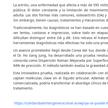
La artritis, una enfermedad que afecta a más de 595 mill
pública. El dolor constante y la limitación de movimien
adulta. Las dos formas más comunes, osteoartritis (OA) y 
Sin embargo, tienen causas, tratamientos y mecanismos dis
Tradicionalmente, los diagnósticos se han basado en cues
ser lentos, costosos e imprecisos, sobre todo en etap
dificultan distinguir entre OA y AR. Esto retrasa el tra
herramientas diagnósticas más efectivas ha sido una pri
Un avance prometedor llegó desde Corea del Sur, donde un
el Dr. Ho Sang Jung, ha desarrollado una prueba revoluci
conocida como Dispersión Raman Mejorada por Superficie
94% de precisión. El método también evalúa la gravedad de
Esta innovadora prueba, realizada en colaboración con el
captan moléculas clave en el líquido articular. Además d
comercializada, podría transformar el abordaje clínico de l
tratamiento.
https://solidaridadintergeneracional.es/wp/ya-se-puede-h