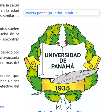
ara la salud
 en la edad
Tweets por el @DiarioDigitalUP.
s similares.
todos suelen
rueba única
o, encontrar
liderado por
gía avanzada
con más del
teriales que
icar. De ser
efectivo del
os/