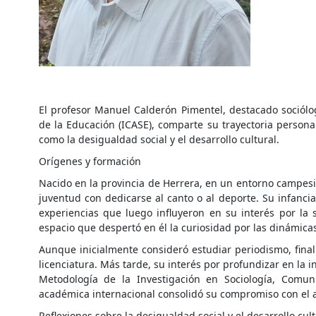
El profesor Manuel Calderón Pimentel, destacado sociólo
de la Educación (ICASE), comparte su trayectoria persona
como la desigualdad social y el desarrollo cultural.
Orígenes y formación
Nacido en la provincia de Herrera, en un entorno campe
juventud con dedicarse al canto o al deporte. Su infancia
experiencias que luego influyeron en su interés por la 
espacio que despertó en él la curiosidad por las dinámicas 
Aunque inicialmente consideró estudiar periodismo, fina
licenciatura. Más tarde, su interés por profundizar en la 
Metodología de la Investigación en Sociología, Comu
académica internacional consolidó su compromiso con el aná
Reflexiones sobre la desigualdad social y el desarrollo cult