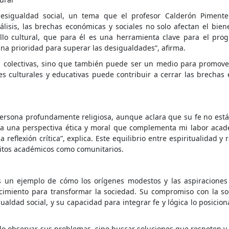
desigualdad social, un tema que el profesor Calderón Pimente
isis, las brechas económicas y sociales no solo afectan el biene
lo cultural, que para él es una herramienta clave para el prog
una prioridad para superar las desigualdades”, afirma.
des colectivas, sino que también puede ser un medio para promover
nes culturales y educativas puede contribuir a cerrar las brechas 
rsona profundamente religiosa, aunque aclara que su fe no está
rinda una perspectiva ética y moral que complementa mi labor aca
flexión crítica”, explica. Este equilibrio entre espiritualidad y 
bitos académicos como comunitarios.
es un ejemplo de cómo los orígenes modestos y las aspiraciones
cimiento para transformar la sociedad. Su compromiso con la soc
gualdad social, y su capacidad para integrar fe y lógica lo posici
solo observar sus problemas, sino buscar soluciones que respeten