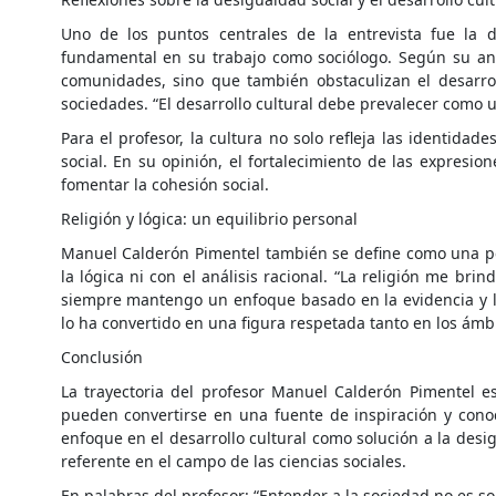
Uno de los puntos centrales de la entrevista fue la 
fundamental en su trabajo como sociólogo. Según su anál
comunidades, sino que también obstaculizan el desarrol
sociedades. “El desarrollo cultural debe prevalecer como 
Para el profesor, la cultura no solo refleja las identida
social. En su opinión, el fortalecimiento de las expresio
fomentar la cohesión social.
Religión y lógica: un equilibrio personal
Manuel Calderón Pimentel también se define como una pe
la lógica ni con el análisis racional. “La religión me b
siempre mantengo un enfoque basado en la evidencia y la re
lo ha convertido en una figura respetada tanto en los ám
Conclusión
La trayectoria del profesor Manuel Calderón Pimentel 
pueden convertirse en una fuente de inspiración y cono
enfoque en el desarrollo cultural como solución a la desi
referente en el campo de las ciencias sociales.
En palabras del profesor: “Entender a la sociedad no es 