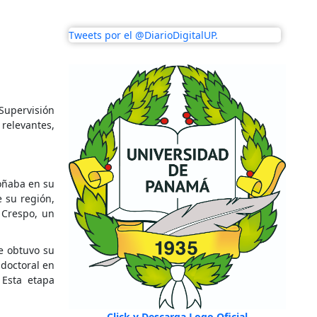
Tweets por el @DiarioDigitalUP.
Supervisión
 relevantes,
oñaba en su
e su región,
 Crespo, un
e obtuvo su
 doctoral en
 Esta etapa
Click y Descarga Logo Oficial