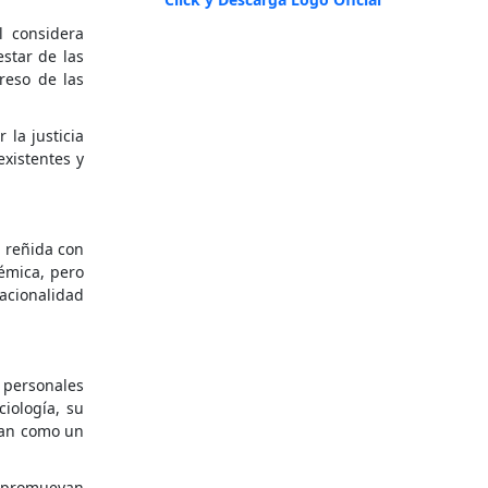
l considera
star de las
reso de las
 la justicia
existentes y
 reñida con
démica, pero
racionalidad
 personales
iología, su
onan como un
 y promuevan