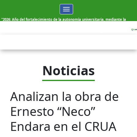
Toggle
navigation
"2026: Año del fortalecimiento de la autonomía universitaria, mediante la
elección democrática de sus autoridades"
Lunes, 10 de Agosto de 2026
Noticias
Analizan la obra de
Ernesto “Neco”
Endara en el CRUA