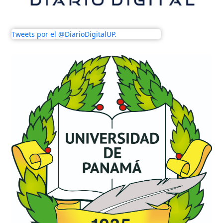
Tweets por el @DiarioDigitalUP.