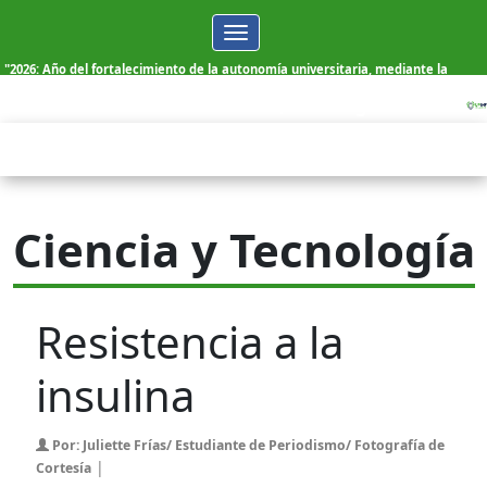
Toggle
navigation
"2026: Año del fortalecimiento de la autonomía universitaria, mediante la
elección democrática de sus autoridades"
Viernes, 07 de Agosto de 2026
Ciencia y Tecnología
Resistencia a la
insulina
Por: Juliette Frías/ Estudiante de Periodismo/ Fotografía de
|
Cortesía