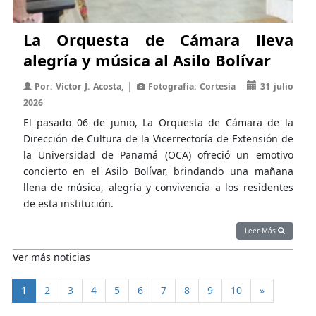
La Orquesta de Cámara lleva
alegría y música al Asilo Bolívar
|
Por: Víctor J. Acosta,
Fotografía: Cortesía
31 julio
2026
El pasado 06 de junio, La Orquesta de Cámara de la
Dirección de Cultura de la Vicerrectoría de Extensión de
la Universidad de Panamá (OCA) ofreció un emotivo
concierto en el Asilo Bolívar, brindando una mañana
llena de música, alegría y convivencia a los residentes
de esta institución.
Leer Más
Ver más noticias
(current)
1
2
3
4
5
6
7
8
9
10
»