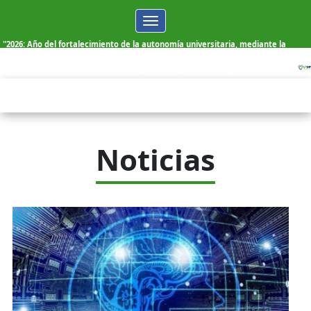
Toggle
navigation
"2026: Año del fortalecimiento de la autonomía universitaria, mediante la
elección democrática de sus autoridades"
Jueves, 06 de Agosto de 2026
Noticias