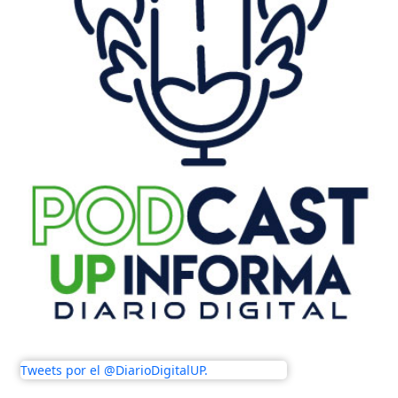
Tweets por el @DiarioDigitalUP.