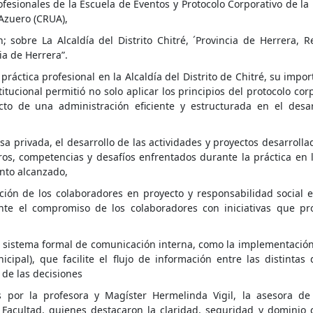
fesionales de la Escuela de Eventos y Protocolo Corporativo de la
Azuero (CRUA),
sobre La Alcaldía del Distrito Chitré, ´Provincia de Herrera, R
ia de Herrera”.
ráctica profesional en la Alcaldía del Distrito de Chitré, su impor
tucional permitió no solo aplicar los principios del protocolo corp
o de una administración eficiente y estructurada en el desar
sa privada, el desarrollo de las actividades y proyectos desarroll
ogros, competencias y desafíos enfrentados durante la práctica en
ento alcanzado,
ión de los colaboradores en proyecto y responsabilidad social e
nte el compromiso de los colaboradores con iniciativas que p
n sistema formal de comunicación interna, como la implementación
icipal), que facilite el flujo de información entre las distintas 
 de las decisiones
por la profesora y Magíster Hermelinda Vigil, la asesora de 
 Facultad, quienes destacaron la claridad, seguridad y dominio 