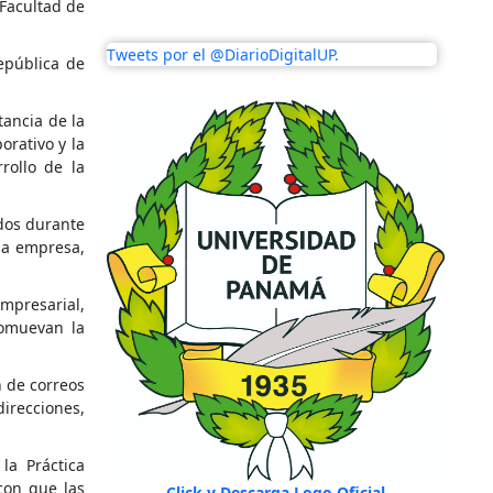
 Facultad de
Tweets por el @DiarioDigitalUP.
epública de
tancia de la
orativo y la
rollo de la
ados durante
 la empresa,
mpresarial,
romuevan la
 de correos
direcciones,
la Práctica
con que las
Click y Descarga Logo Oficial