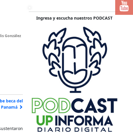
Ingresa y escucha nuestros PODCAST
lis González
ibe beca del
es Panamá
 sustentaron