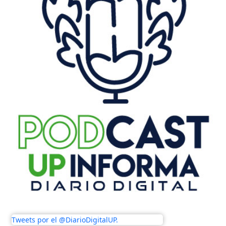
Tweets por el @DiarioDigitalUP.